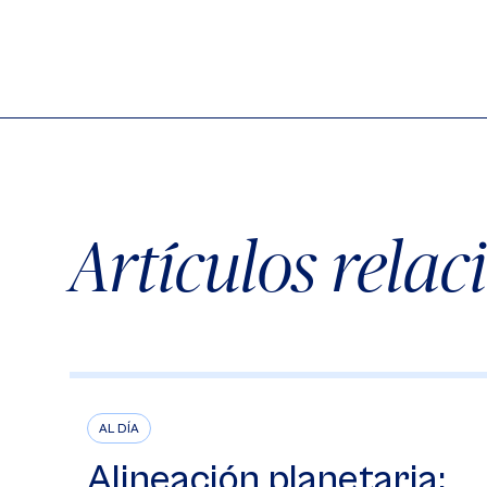
Artículos rela
AL DÍA
Alineación planetaria: