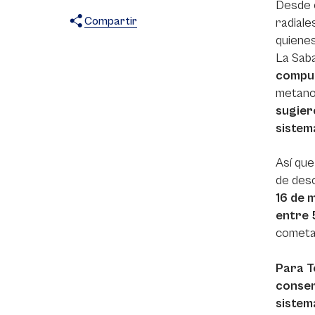
Desde e
Compartir
radiale
quienes
X
Facebook
WhatsApp
La Saba
compue
metano
sugiere
sistem
Así que
de desc
16 de 
entre 
cometa
Para T
conser
sistema