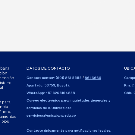
Sabana
DATOS DE CONTACTO
UBIC
ción
spección
Contact center: (601) 861 5555
/
861 6666
Campu
isterio
Apartado: 53753, Bogotá.
Km. 7,
al
WhatsApp: +57 3205164838
Chía,
Correo electrónico para inquietudes generales y
n para
encia
servicios de la Universidad
énero,
servicious@unisabana.edu.co
tamientos
cipios
Contacto únicamente para notificaciones legales.