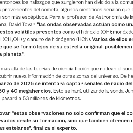
ntonces los hallazgos que surgieron han dividido a la comun
s provenientes del cometa, algunos científicos señalan qué 
 son más escépticos. Para el profesor de Astronomía de l
na, David Tovar,
“las ondas observadas actúan como una 
stos volátiles presentes
como el hidroxilo (OH); monóxid
l (CH₃OH) y cianuro de hidrógeno (HCN).
Varios de ellos e
 que se formó lejos de su estrella original, posiblemente
a planeta”.
 más allá de las teorías de ciencia ficción que rodean el suces
ubrir nueva información de otras zonas del universo. De h
marzo de 2026 se intentará captar señales de radio del
50 y 40 megahercios.
Esto se hará utilizando la sonda Jun
 pasará a 53 millones de kilómetros.
ovar “estas observaciones no solo confirman que el co
vados desde su formación, sino que también ofrecen un
s estelares”, finaliza el experto.