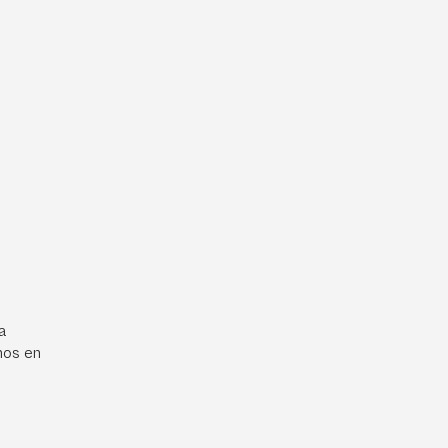
a
mos en