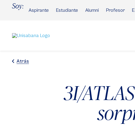
Pasar
Soy:
al
Aspirante
Estudiante
Alumni
Profesor
E
contenido
principal
Atrás
3I/ATLAS
sorpr