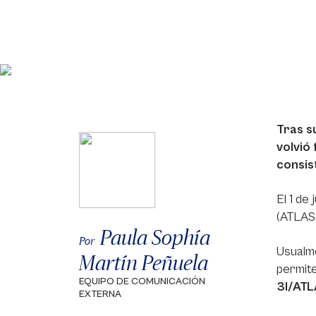
Tras s
volvió
consist
El 1 de
(ATLAS)
Paula Sophía
Por
Usualme
Martín Peñuela
permite
EQUIPO DE COMUNICACIÓN
3I/ATL
EXTERNA