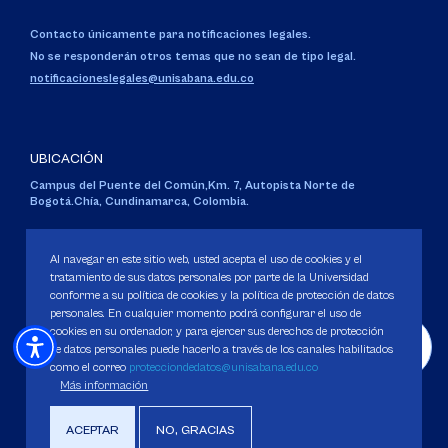
Contacto únicamente para notificaciones legales.
No se responderán otros temas que no sean de tipo legal.
notificacioneslegales@unisabana.edu.co
UBICACIÓN
Campus del Puente del Común,
Km. 7, Autopista Norte de
Bogotá.
Chía, Cundinamarca, Colombia.
Código SNIES 1711
Personería Jurídica:
Resolución 130 del 14 de enero de 1980
.
Al navegar en este sitio web, usted acepta el uso de cookies y el
Ministerio de Educación Nacional.
tratamiento de sus datos personales por parte de la Universidad
conforme a su política de cookies y la política de protección de datos
personales. En cualquier momento podrá configurar el uso de
cookies en su ordenador, y para ejercer sus derechos de protección
de datos personales puede hacerlo a través de los canales habilitados
como el correo
protecciondedatos@unisabana.edu.co
Política de Protección de datos
Más información
Política de Cookies
Derechos Pecuniarios
ACEPTAR
NO, GRACIAS