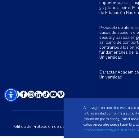
superior sujeta a in
y vigilancia por el Min
de Educación Nacion
Protocolo de atenció
casos de acoso, viol
sexual y basada en g
así como de compor
contrarios a los prin
fundamentales de la
Universidad
Carácter Académico
Universidad
Al navegar en este sitio web, usted 
la Universidad conforme a su polític
momento podrá configurar el uso de
datos personales puede hacerlo a tr
Política de Protección de datos
Política de Cookies
Derechos 
protecciondedatos@unisabana.edu.