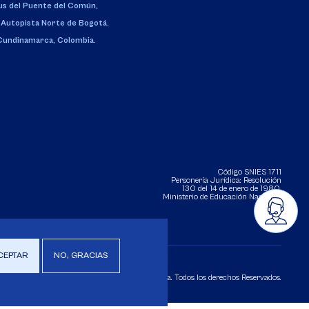
s del Puente del Común,
 Autopista Norte de Bogotá.
 Cundinamarca, Colombia.
Código SNIES 1711
Personería Jurídica:
Resolución
130 del 14 de enero de 1980
.
Ministerio de Educación Nacional.
CEPTAR
NO, GRACIAS
Copyright 2025 Universidad de La Sabana. Todos los derechos Reservados.