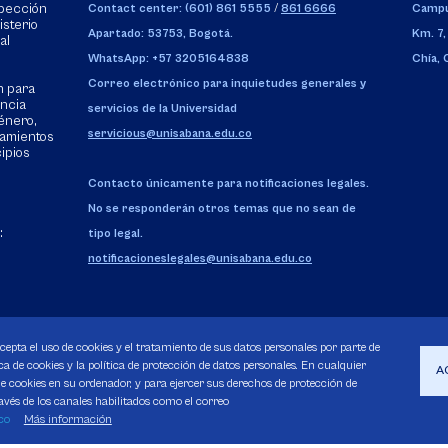
spección
Contact center: (601) 861 5555
/
861 6666
Campu
isterio
Apartado: 53753, Bogotá.
Km. 7,
al
WhatsApp: +57 3205164838
Chía,
Correo electrónico para inquietudes generales y
n para
encia
servicios de la Universidad
énero,
servicious@unisabana.edu.co
tamientos
cipios
Contacto únicamente para notificaciones legales.
No se responderán otros temas que no sean de
:
tipo legal.
notificacioneslegales@unisabana.edu.co
acepta el uso de cookies y el tratamiento de sus datos personales por parte de
a de cookies y la política de protección de datos personales. En cualquier
A
 cookies en su ordenador, y para ejercer sus derechos de protección de
avés de los canales habilitados como el correo
Pecuniarios
co
Más información