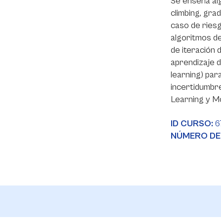
Se enseña alg
climbing, gra
caso de ries
algoritmos de
de iteración d
aprendizaje 
learning) par
incertidumbre
Learning y M
ID CURSO:
6
NÚMERO DE