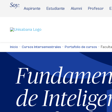
Pasar
Soy:
al
Aspirante
Estudiante
Alumni
Profesor
E
contenido
principal
Inicio
Cursos Intersemestrales
Portafolio de cursos
Faculta
Fundamen
de Intelige