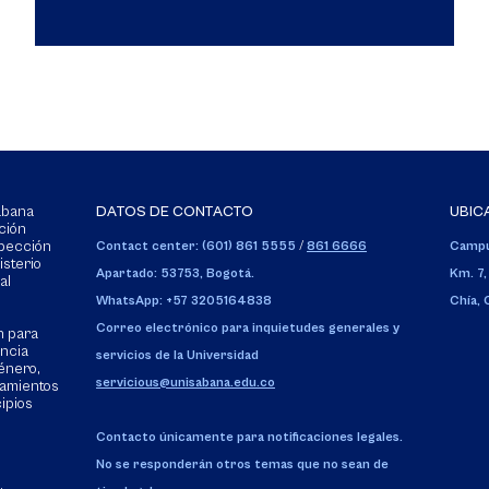
Sabana
DATOS DE CONTACTO
UBIC
ción
spección
Contact center: (601) 861 5555
/
861 6666
Campu
isterio
Apartado: 53753, Bogotá.
Km. 7,
al
WhatsApp: +57 3205164838
Chía,
Correo electrónico para inquietudes generales y
n para
encia
servicios de la Universidad
énero,
servicious@unisabana.edu.co
tamientos
cipios
Contacto únicamente para notificaciones legales.
No se responderán otros temas que no sean de