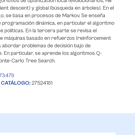
oritmos de optimización local (evolucionarios, Hill
dient descent) y global (búsqueda en árboles). En el
go, se basa en procesos de Markov. Se enseña
 programación dinámica, en particular el algoritmo
e políticas. En la tercera parte se revisa el
de máquinas basado en refuerzos (reinforcement
a abordar problemas de decisión bajo de
. En particular, se aprende los algoritmos Q-
onte-Carlo Tree Search.
73479
 CATÁLOGO:
27524161