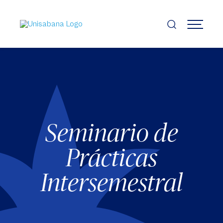
Pasar
al
contenido
MENÚ
principal
Seminario de
Prácticas
Intersemestral