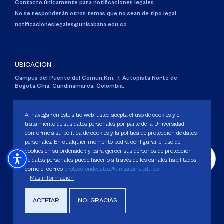
Contacto únicamente para notificaciones legales.
No se responderán otros temas que no sean de tipo legal.
notificacioneslegales@unisabana.edu.co
UBICACIÓN
Campus del Puente del Común,
Km. 7, Autopista Norte de
Bogotá.
Chía, Cundinamarca, Colombia.
Código SNIES 1711
Personería Jurídica:
Resolución 130 del 14 de enero de 1980
.
Al navegar en este sitio web, usted acepta el uso de cookies y el
Ministerio de Educación Nacional.
tratamiento de sus datos personales por parte de la Universidad
conforme a su política de cookies y la política de protección de datos
personales. En cualquier momento podrá configurar el uso de
cookies en su ordenador, y para ejercer sus derechos de protección
de datos personales puede hacerlo a través de los canales habilitados
como el correo
protecciondedatos@unisabana.edu.co
Política de Protección de datos
Más información
Política de Cookies
Derechos Pecuniarios
ACEPTAR
NO, GRACIAS
Copyright 2025 Universidad de La Sabana. Todos los derechos Reservados.