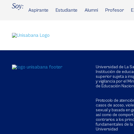
Pasar
Soy:
al
Aspirante
Estudiante
Alumni
Profesor
E
contenido
principal
Universidad de La 
Institución de educa
superior sujeta a in
y vigilancia por el Min
de Educación Nacion
Protocolo de atenció
casos de acoso, viol
sexual y basada en g
así como de compor
contrarios a los prin
fundamentales de la
Universidad