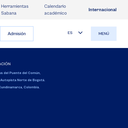
Herramientas
Calendario
Internacional
Sabana
académico
ES
Admisión
MENÚ
ACIÓN
s del Puente del Común,
 Autopista Norte de Bogotá.
 Cundinamarca, Colombia.