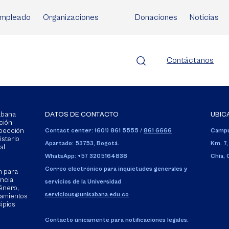
mpleado
Organizaciones
Donaciones
Noticias
Contáctanos
Sabana
DATOS DE CONTACTO
UBIC
ción
spección
Contact center: (601) 861 5555
/
861 6666
Campu
isterio
Apartado: 53753, Bogotá.
Km. 7,
al
WhatsApp: +57 3205164838
Chía,
Correo electrónico para inquietudes generales y
n para
encia
servicios de la Universidad
énero,
servicious@unisabana.edu.co
tamientos
cipios
Contacto únicamente para notificaciones legales.