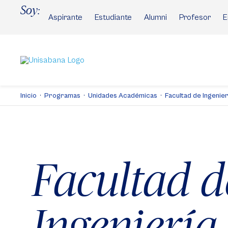
Pasar
Soy:
al
Aspirante
Estudiante
Alumni
Profesor
E
contenido
principal
Inicio
Programas
Unidades Académicas
Facultad de Ingenier
Facultad d
Ingeniería