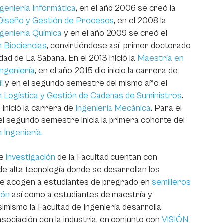
geniería Informática
, en el año 2006 se creó la
Diseño y Gestión de Procesos
, en el 2008 la
ngeniería Química
y en el año 2009 se creó el
 Biociencias
, convirtiéndose así primer doctorado
dad de La Sabana. En el 2013 inició la
Maestría en
ngeniería
, en el año 2015 dio inicio la carrera de
l
y en el segundo semestre del mismo año el
 Logística y Gestión de Cadenas de Suministros
.
 inició la carrera de
Ingeniería Mecánica
. Para el
el segundo semestre inicia la primera cohorte del
Ingeniería.
de
investigación
de la Facultad cuentan con
de alta tecnología donde se desarrollan los
e acogen a estudiantes de pregrado en
semilleros
ión
así como a estudiantes de maestría y
imismo la Facultad de Ingeniería desarrolla
sociación con la industria, en conjunto con
VISIÓN