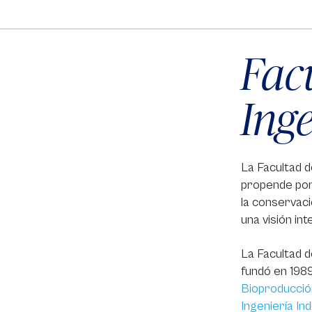
Fac
Ing
La Facultad d
propende por 
la conservaci
una visión in
La Facultad d
fundó en 1989
Bioproducció
Ingeniería Ind