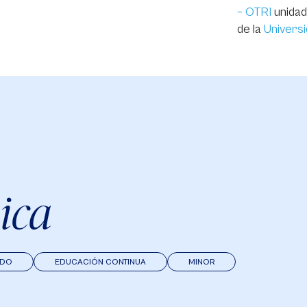
– OTRI
unidad
de la
Universi
ica
ADO
EDUCACIÓN CONTINUA
MINOR