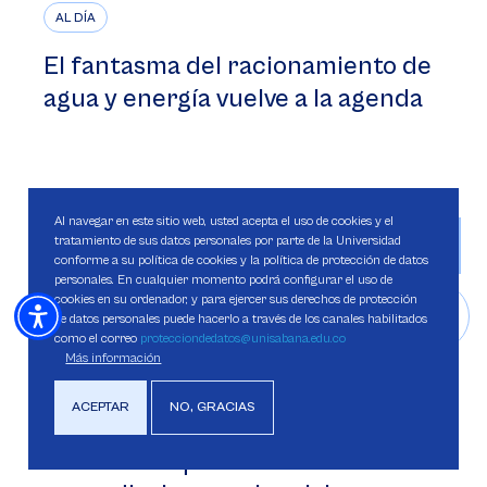
AL DÍA
El fantasma del racionamiento de
agua y energía vuelve a la agenda
Al navegar en este sitio web, usted acepta el uso de cookies y el
>
tratamiento de sus datos personales por parte de la Universidad
conforme a su política de cookies y la política de protección de datos
personales. En cualquier momento podrá configurar el uso de
cookies en su ordenador, y para ejercer sus derechos de protección
de datos personales puede hacerlo a través de los canales habilitados
como el correo
protecciondedatos@unisabana.edu.co
Más información
AL DÍA
ACEPTAR
NO, GRACIAS
Árbol de Conexiones: el proyecto
estudiantil que fortalece el