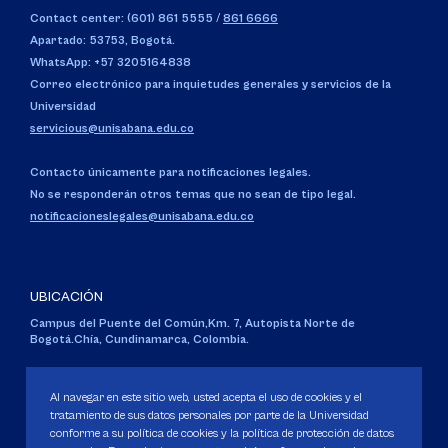
Contact center: (601) 861 5555
/
861 6666
Apartado: 53753, Bogotá.
WhatsApp: +57 3205164838
Correo electrónico para inquietudes generales y servicios de la
Universidad
servicious@unisabana.edu.co
Contacto únicamente para notificaciones legales.
No se responderán otros temas que no sean de tipo legal.
notificacioneslegales@unisabana.edu.co
UBICACIÓN
Campus del Puente del Común,
Km. 7, Autopista Norte de
Bogotá.
Chía, Cundinamarca, Colombia.
Código SNIES 1711
Personería Jurídica:
Resolución 130 del 14 de enero de 1980
.
Al navegar en este sitio web, usted acepta el uso de cookies y el
Ministerio de Educación Nacional.
tratamiento de sus datos personales por parte de la Universidad
conforme a su política de cookies y la política de protección de datos