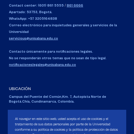
Contact center: (601) 861 5555
/
861 6666
Apartado: 53753, Bogotá.
WhatsApp: +57 3205164838
Correo electrónico para inquietudes generales y servicios de la
Universidad
servicious@unisabana.edu.co
Contacto únicamente para notificaciones legales.
No se responderán otros temas que no sean de tipo legal.
notificacioneslegales@unisabana.edu.co
UBICACIÓN
Campus del Puente del Común,
Km. 7, Autopista Norte de
Bogotá.
Chía, Cundinamarca, Colombia.
Código SNIES 1711
Personería Jurídica:
Resolución 130 del 14 de enero de 1980
.
Al navegar en este sitio web, usted acepta el uso de cookies y el
Ministerio de Educación Nacional.
tratamiento de sus datos personales por parte de la Universidad
conforme a su política de cookies y la política de protección de datos