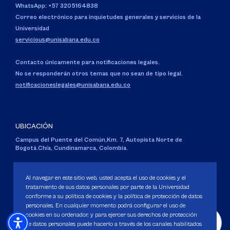
WhatsApp: +57 3205164838
Correo electrónico para inquietudes generales y servicios de la
Universidad
servicious@unisabana.edu.co
Contacto únicamente para notificaciones legales.
No se responderán otros temas que no sean de tipo legal.
notificacioneslegales@unisabana.edu.co
UBICACIÓN
Campus del Puente del Común,
Km. 7, Autopista Norte de
Bogotá.
Chía, Cundinamarca, Colombia.
Código SNIES 1711
Personería Jurídica:
Resolución 130 del 14 de enero de 1980
.
Al navegar en este sitio web, usted acepta el uso de cookies y el
Ministerio de Educación Nacional.
tratamiento de sus datos personales por parte de la Universidad
conforme a su política de cookies y la política de protección de datos
personales. En cualquier momento podrá configurar el uso de
cookies en su ordenador, y para ejercer sus derechos de protección
de datos personales puede hacerlo a través de los canales habilitados