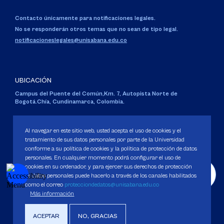
Correo electrónico para inquietudes generales y servicios de la
Universidad
servicious@unisabana.edu.co
Contacto únicamente para notificaciones legales.
No se responderán otros temas que no sean de tipo legal.
notificacioneslegales@unisabana.edu.co
UBICACIÓN
Campus del Puente del Común,
Km. 7, Autopista Norte de
Bogotá.
Chía, Cundinamarca, Colombia.
Al navegar en este sitio web, usted acepta el uso de cookies y el
tratamiento de sus datos personales por parte de la Universidad
conforme a su política de cookies y la política de protección de datos
Código SNIES 1711
Personería Jurídica:
Resolución 130 del 14 de enero de 1980
.
personales. En cualquier momento podrá configurar el uso de
Ministerio de Educación Nacional.
cookies en su ordenador, y para ejercer sus derechos de protección
de datos personales puede hacerlo a través de los canales habilitados
como el correo
protecciondedatos@unisabana.edu.co
Más información
Política de Protección de datos
ACEPTAR
NO, GRACIAS