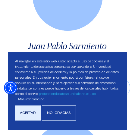
Juan Pablo Sarmiento
Erazo
Al navegar en este sitio web, usted acepta el uso de cookies y el
tratamiento de sus datos personales por parte de la Universidad
conforme a su política de cookies y la política de protección de datos
PROFESOR
personales. En cualquier momento podrá configurar el uso de
cookies en su ordenador, y para ejercer sus derechos de protección
de datos personales puede hacerlo a través de los canales habilitados
como el correo
protecciondedatos@unisabana.edu.co
Más información
Saber más
ACEPTAR
NO, GRACIAS