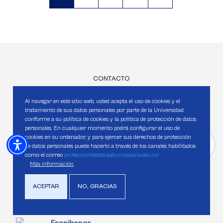
Página
Página
Página
actual
CONTACTO
¡Estamos para servir
Al navegar en este sitio web, usted acepta el uso de cookies y el
tratamiento de sus datos personales por parte de la Universidad
más y mejor!
conforme a su política de cookies y la política de protección de datos
personales. En cualquier momento podrá configurar el uso de
cookies en su ordenador, y para ejercer sus derechos de protección
de datos personales puede hacerlo a través de los canales habilitados
como el correo
protecciondedatos@unisabana.edu.co
Llámanos
Más información
Celular/WhatsApp:
+57 320 275 47 34
ACEPTAR
NO, GRACIAS