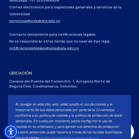
WhatsApp: +57 3205164838
Correo electrónico para inquietudes generales y servicios de la
Universidad
servicious@unisabana.edu.co
Contacto únicamente para notificaciones legales.
No se responderán otros temas que no sean de tipo legal.
notificacioneslegales@unisabana.edu.co
UBICACIÓN
Campus del Puente del Común,
Km. 7, Autopista Norte de
Bogotá.
Chía, Cundinamarca, Colombia.
Código SNIES 1711
Personería Jurídica:
Resolución 130 del 14 de enero de 1980
.
Al navegar en este sitio web, usted acepta el uso de cookies y el
Ministerio de Educación Nacional.
tratamiento de sus datos personales por parte de la Universidad
conforme a su política de cookies y la política de protección de datos
personales. En cualquier momento podrá configurar el uso de
cookies en su ordenador, y para ejercer sus derechos de protección
de datos personales puede hacerlo a través de los canales habilitados
como el correo
protecciondedatos@unisabana.edu.co