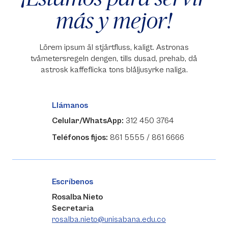
más y mejor!
Lörem ipsum äl stjärtfluss, kaligt. Astronas
tvåmetersregeln dengen, tills dusad, prehab, då
astrosk kaffeflicka tons blåljusyrke naliga.
Llámanos
Celular/WhatsApp:
312 450 3764
Teléfonos fijos:
861 5555 / 861 6666
Escríbenos
Rosalba Nieto
Secretaria
rosalba.nieto@unisabana.edu.co