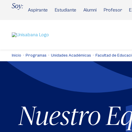
Pasar
Soy:
al
Aspirante
Estudiante
Alumni
Profesor
E
contenido
principal
Inicio
Programas
Unidades Académicas
Facultad de Educac
Nuestro E