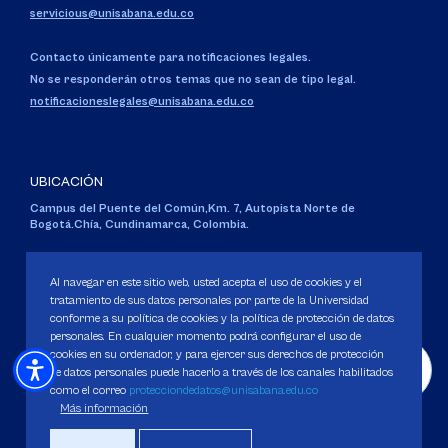
servicious@unisabana.edu.co
Contacto únicamente para notificaciones legales.
No se responderán otros temas que no sean de tipo legal.
notificacioneslegales@unisabana.edu.co
UBICACIÓN
Campus del Puente del Común,
Km. 7, Autopista Norte de
Bogotá.
Chía, Cundinamarca, Colombia.
Código SNIES 1711
Personería Jurídica:
Resolución 130 del 14 de enero de 1980
.
Al navegar en este sitio web, usted acepta el uso de cookies y el
Ministerio de Educación Nacional.
tratamiento de sus datos personales por parte de la Universidad
conforme a su política de cookies y la política de protección de datos
personales. En cualquier momento podrá configurar el uso de
cookies en su ordenador, y para ejercer sus derechos de protección
de datos personales puede hacerlo a través de los canales habilitados
como el correo
protecciondedatos@unisabana.edu.co
Política de Protección de datos
Más información
Política de Cookies