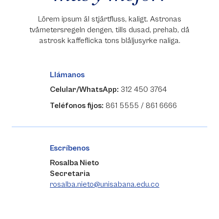
Lörem ipsum äl stjärtfluss, kaligt. Astronas
tvåmetersregeln dengen, tills dusad, prehab, då
astrosk kaffeflicka tons blåljusyrke naliga.
Llámanos
Celular/WhatsApp:
312 450 3764
Teléfonos fijos:
861 5555 / 861 6666
Escríbenos
Rosalba Nieto
Secretaria
rosalba.nieto@unisabana.edu.co