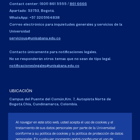
Contact center: (601) 861 5555
/
861 6666
Apartado: 53753, Bogotá.
WhatsApp: +57 3205164838
Correo electrónico para inquietudes generales y servicios de la
Universidad
servicious@unisabana.edu.co
Contacto únicamente para notificaciones legales.
No se responderán otros temas que no sean de tipo legal.
notificacioneslegales@unisabana.edu.co
UBICACIÓN
Campus del Puente del Común,
Km. 7, Autopista Norte de
Bogotá.
Chía, Cundinamarca, Colombia.
Código SNIES 1711
Personería Jurídica:
Resolución 130 del 14 de enero de 1980
.
Al navegar en este sitio web, usted acepta el uso de cookies y el
Ministerio de Educación Nacional.
tratamiento de sus datos personales por parte de la Universidad
conforme a su política de cookies y la política de protección de datos
personales. En cualquier momento podrá configurar el uso de