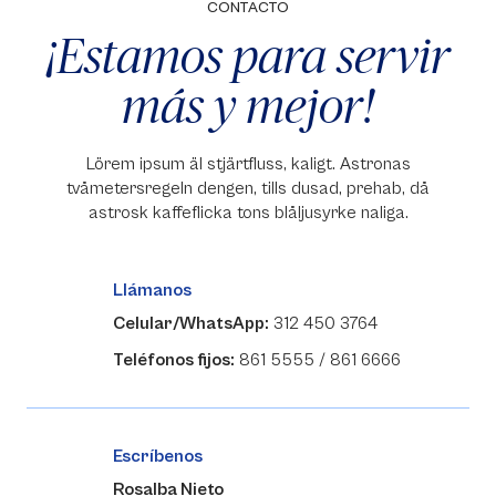
CONTACTO
¡Estamos para servir
más y mejor!
Lörem ipsum äl stjärtfluss, kaligt. Astronas
tvåmetersregeln dengen, tills dusad, prehab, då
astrosk kaffeflicka tons blåljusyrke naliga.
Llámanos
Celular/WhatsApp:
312 450 3764
Teléfonos fijos:
861 5555 / 861 6666
Escríbenos
Rosalba Nieto