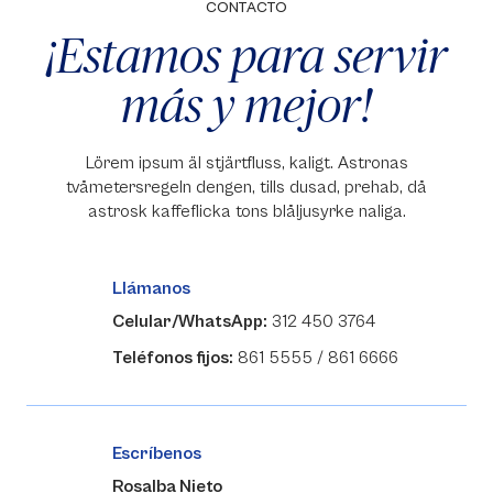
CONTACTO
¡Estamos para servir
más y mejor!
Lörem ipsum äl stjärtfluss, kaligt. Astronas
tvåmetersregeln dengen, tills dusad, prehab, då
astrosk kaffeflicka tons blåljusyrke naliga.
Llámanos
Celular/WhatsApp:
312 450 3764
Teléfonos fijos:
861 5555 / 861 6666
Escríbenos
Rosalba Nieto