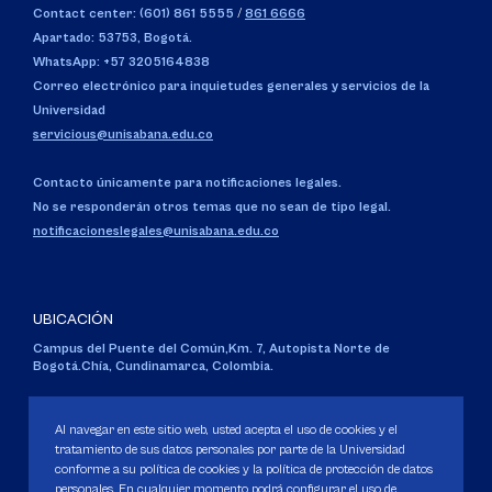
Contact center: (601) 861 5555
/
861 6666
Apartado: 53753, Bogotá.
WhatsApp: +57 3205164838
Correo electrónico para inquietudes generales y servicios de la
Universidad
servicious@unisabana.edu.co
Contacto únicamente para notificaciones legales.
No se responderán otros temas que no sean de tipo legal.
notificacioneslegales@unisabana.edu.co
UBICACIÓN
Campus del Puente del Común,
Km. 7, Autopista Norte de
Bogotá.
Chía, Cundinamarca, Colombia.
Código SNIES 1711
Personería Jurídica:
Resolución 130 del 14 de enero de 1980
.
Al navegar en este sitio web, usted acepta el uso de cookies y el
Ministerio de Educación Nacional.
tratamiento de sus datos personales por parte de la Universidad
conforme a su política de cookies y la política de protección de datos
personales. En cualquier momento podrá configurar el uso de