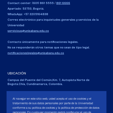
Contact center: (601) 861 5555
/
861 6666
Apartado: 53753, Bogotá.
WhatsApp: +57 3205164838
Correo electrónico para inquietudes generales y servicios de la
Universidad
servicious@unisabana.edu.co
Contacto únicamente para notificaciones legales.
No se responderán otros temas que no sean de tipo legal.
notificacioneslegales@unisabana.edu.co
UBICACIÓN
Campus del Puente del Común,
Km. 7, Autopista Norte de
Bogotá.
Chía, Cundinamarca, Colombia.
Código SNIES 1711
Personería Jurídica:
Resolución 130 del 14 de enero de 1980
.
Al navegar en este sitio web, usted acepta el uso de cookies y el
Ministerio de Educación Nacional.
tratamiento de sus datos personales por parte de la Universidad
conforme a su política de cookies y la política de protección de datos
personales. En cualquier momento podrá configurar el uso de