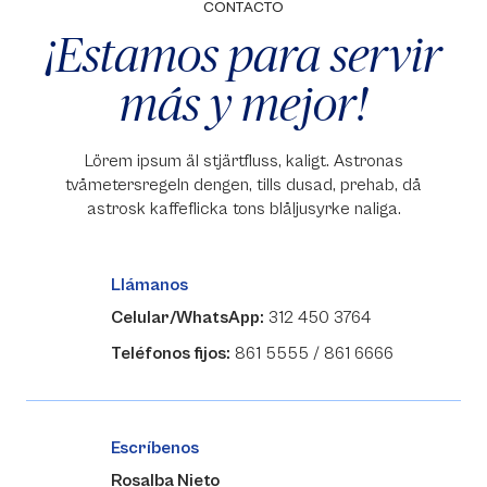
CONTACTO
¡Estamos para servir
más y mejor!
Lörem ipsum äl stjärtfluss, kaligt. Astronas
tvåmetersregeln dengen, tills dusad, prehab, då
astrosk kaffeflicka tons blåljusyrke naliga.
Llámanos
Celular/WhatsApp:
312 450 3764
Teléfonos fijos:
861 5555 / 861 6666
Escríbenos
Rosalba Nieto