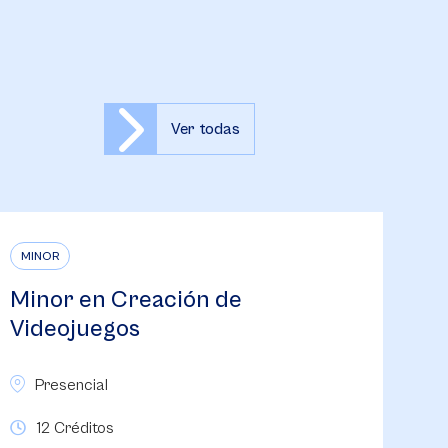
Ver todas
MINOR
MI
Minor en Formatos Emergentes
Mi
para la Comunicación Digital
P
Presencial
12 Créditos