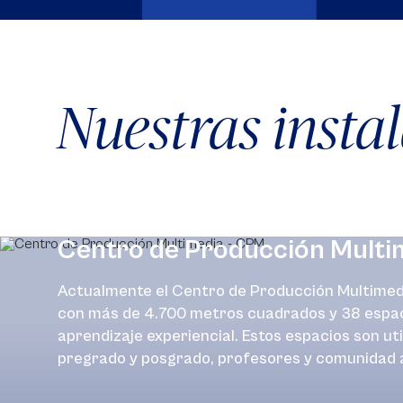
Nuestras insta
Centro de Producción Multi
Actualmente el Centro de Producción Multimedia
con más de 4.700 metros cuadrados y 38 espac
aprendizaje experiencial. Estos espacios son ut
pregrado y posgrado, profesores y comunidad a