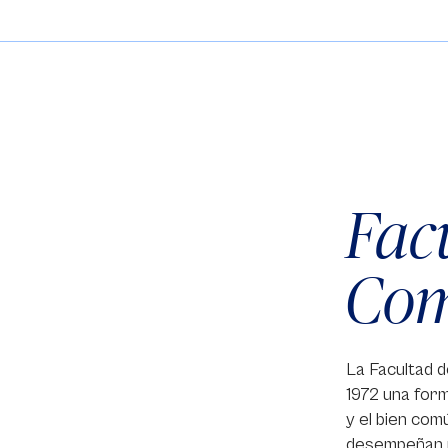
Fac
Com
La Facultad 
1972 una for
y el bien com
desempeñan nu