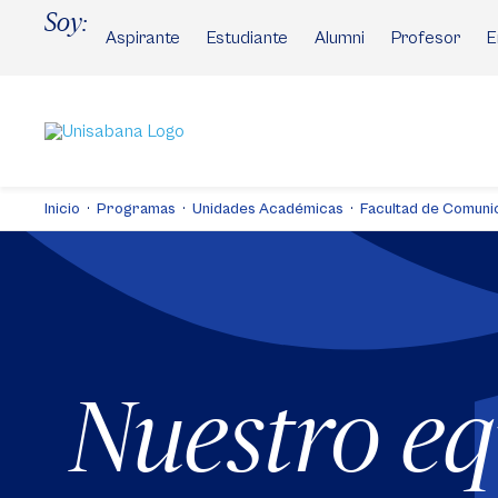
Pasar
Soy:
al
Aspirante
Estudiante
Alumni
Profesor
E
contenido
principal
Inicio
Programas
Unidades Académicas
Facultad de Comuni
Nuestro e