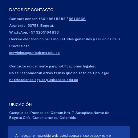
DATOS DE CONTACTO
Contact center: (601) 861 5555
/
861 6666
Apartado: 53753, Bogotá.
WhatsApp: +57 3205164838
Correo electrónico para inquietudes generales y servicios de la
Universidad
servicious@unisabana.edu.co
Contacto únicamente para notificaciones legales.
No se responderán otros temas que no sean de tipo legal.
notificacioneslegales@unisabana.edu.co
UBICACIÓN
Campus del Puente del Común,
Km. 7, Autopista Norte de
Bogotá.
Chía, Cundinamarca, Colombia.
Código SNIES 1711
Personería Jurídica:
Resolución 130 del 14 de enero de 1980
.
Al navegar en este sitio web, usted acepta el uso de cookies y el