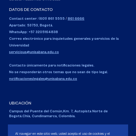
DATOS DE CONTACTO
Contact center: (601) 861 5555
/
861 6666
Apartado: 53753, Bogotá.
WhatsApp: +57 3205164838
Correo electrónico para inquietudes generales y servicios de la
Universidad
servicious@unisabana.edu.co
Contacto únicamente para notificaciones legales.
No se responderán otros temas que no sean de tipo legal.
notificacioneslegales@unisabana.edu.co
UBICACIÓN
Campus del Puente del Común,
Km. 7, Autopista Norte de
Bogotá.
Chía, Cundinamarca, Colombia.
Código SNIES 1711
Personería Jurídica:
Resolución 130 del 14 de enero de 1980
.
Al navegar en este sitio web, usted acepta el uso de cookies y el