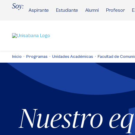
Pasar
Soy:
al
Aspirante
Estudiante
Alumni
Profesor
E
contenido
principal
Inicio
Programas
Unidades Académicas
Facultad de Comuni
Nuestro e