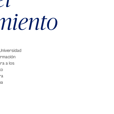
miento
Universidad
ormación
ara a los
to
ra
na