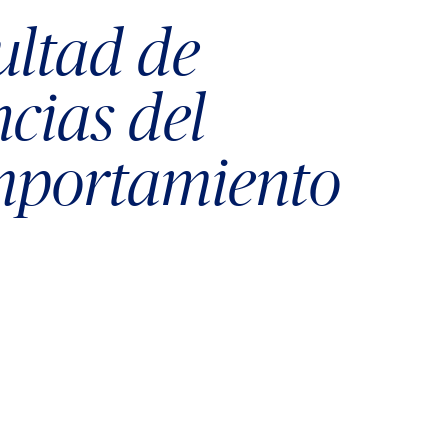
ultad de
ncias del
portamiento