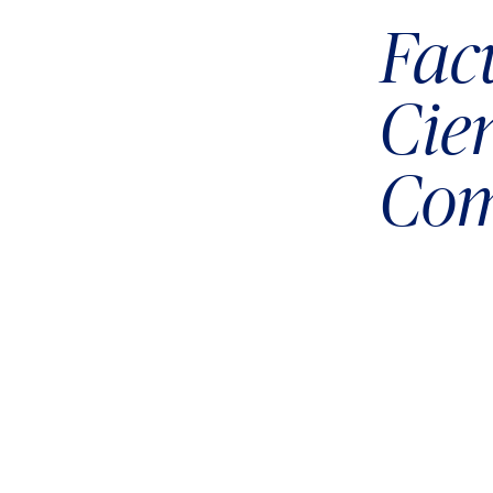
Fac
Cie
Com