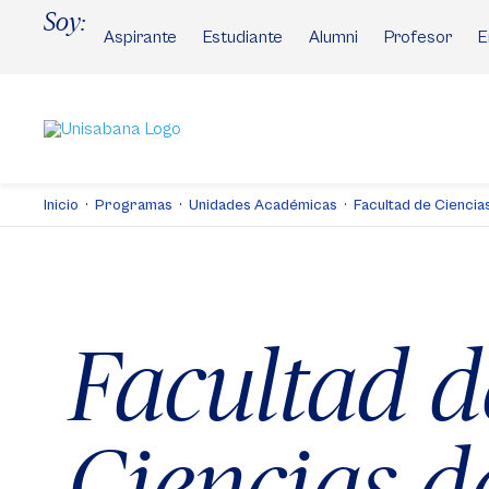
Pasar
Soy:
al
Aspirante
Estudiante
Alumni
Profesor
E
contenido
principal
Inicio
Programas
Unidades Académicas
Facultad de Cienci
Facultad d
Ciencias d