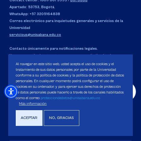
Contact center: (601) 861 5555
/
861 6666
Apartado: 53753, Bogotá.
WhatsApp: +57 3205164838
Correo electrónico para inquietudes generales y servicios de la
Universidad
servicious@unisabana.edu.co
Contacto únicamente para notificaciones legales.
No se responderán otros temas que no sean de tipo legal.
notificacioneslegales@unisabana.edu.co
Al navegar en este sitio web, usted acepta el uso de cookies y el
tratamiento de sus datos personales por parte de la Universidad
conforme a su política de cookies y la política de protección de datos
personales. En cualquier momento podrá configurar el uso de
cookies en su ordenador, y para ejercer sus derechos de protección
UBICACIÓN
de datos personales puede hacerlo a través de los canales habilitados
Campus del Puente del Común,
Km. 7, Autopista Norte de
como el correo
protecciondedatos@unisabana.edu.co
Bogotá.
Chía, Cundinamarca, Colombia.
Más información
Código SNIES 1711
ACEPTAR
NO, GRACIAS
Personería Jurídica:
Resolución 130 del 14 de enero de 1980
.
Ministerio de Educación Nacional.