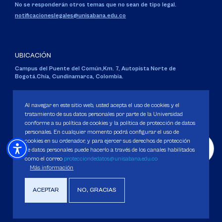
No se responderán otros temas que no sean de tipo legal.
notificacioneslegales@unisabana.edu.co
UBICACIÓN
Campus del Puente del Común,
Km. 7, Autopista Norte de
Bogotá.
Chía, Cundinamarca, Colombia.
Código SNIES 1711
Personería Jurídica:
Resolución 130 del 14 de enero de 1980
.
Al navegar en este sitio web, usted acepta el uso de cookies y el
Ministerio de Educación Nacional.
tratamiento de sus datos personales por parte de la Universidad
conforme a su política de cookies y la política de protección de datos
personales. En cualquier momento podrá configurar el uso de
cookies en su ordenador, y para ejercer sus derechos de protección
de datos personales puede hacerlo a través de los canales habilitados
como el correo
protecciondedatos@unisabana.edu.co
Política de Protección de datos
Más información
Política de Cookies
Derechos Pecuniarios
ACEPTAR
NO, GRACIAS
Copyright 2025 Universidad de La Sabana. Todos los derechos Reservados.