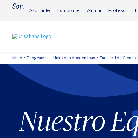
Pasar
Soy:
al
Aspirante
Estudiante
Alumni
Profesor
E
contenido
principal
Inicio
Programas
Unidades Académicas
Facultad de Cienci
Nuestro E