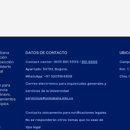
Sabana
DATOS DE CONTACTO
UBIC
ción
spección
Contact center: (601) 861 5555
/
861 6666
Campu
isterio
Apartado: 53753, Bogotá.
Km. 7,
al
WhatsApp: +57 3205164838
Chía,
Correo electrónico para inquietudes generales y
n para
encia
servicios de la Universidad
énero,
servicious@unisabana.edu.co
tamientos
cipios
Contacto únicamente para notificaciones legales.
No se responderán otros temas que no sean de
:
tipo legal.