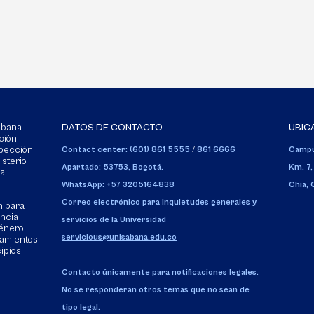
Sabana
DATOS DE CONTACTO
UBIC
ción
spección
Contact center: (601) 861 5555
/
861 6666
Campu
isterio
Apartado: 53753, Bogotá.
Km. 7,
al
WhatsApp: +57 3205164838
Chía,
Correo electrónico para inquietudes generales y
n para
encia
servicios de la Universidad
énero,
servicious@unisabana.edu.co
tamientos
cipios
Contacto únicamente para notificaciones legales.
No se responderán otros temas que no sean de
:
tipo legal.