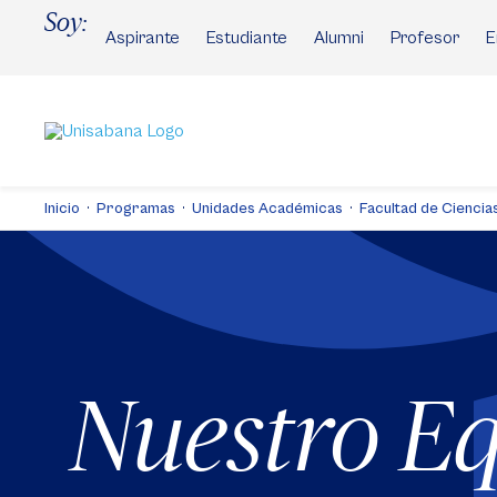
Pasar
Soy:
al
Aspirante
Estudiante
Alumni
Profesor
E
contenido
principal
Inicio
Programas
Unidades Académicas
Facultad de Cienci
Nuestro E