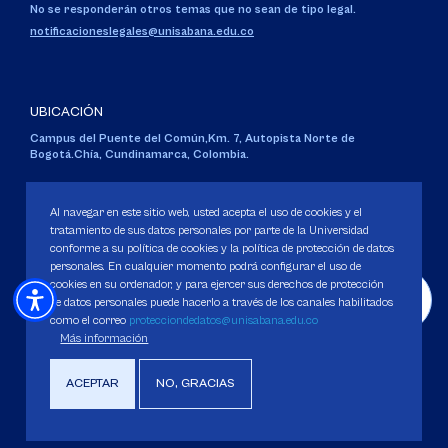
No se responderán otros temas que no sean de tipo legal.
notificacioneslegales@unisabana.edu.co
UBICACIÓN
Campus del Puente del Común,
Km. 7, Autopista Norte de
Bogotá.
Chía, Cundinamarca, Colombia.
Código SNIES 1711
Personería Jurídica:
Resolución 130 del 14 de enero de 1980
.
Al navegar en este sitio web, usted acepta el uso de cookies y el
Ministerio de Educación Nacional.
tratamiento de sus datos personales por parte de la Universidad
conforme a su política de cookies y la política de protección de datos
personales. En cualquier momento podrá configurar el uso de
cookies en su ordenador, y para ejercer sus derechos de protección
de datos personales puede hacerlo a través de los canales habilitados
como el correo
protecciondedatos@unisabana.edu.co
Política de Protección de datos
Más información
Política de Cookies
Derechos Pecuniarios
ACEPTAR
NO, GRACIAS
Copyright 2025 Universidad de La Sabana. Todos los derechos Reservados.