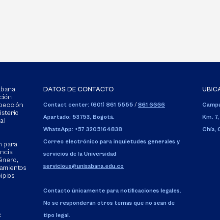
Sabana
DATOS DE CONTACTO
UBIC
ción
spección
Contact center: (601) 861 5555
/
861 6666
Campu
isterio
Apartado: 53753, Bogotá.
Km. 7,
al
WhatsApp: +57 3205164838
Chía,
Correo electrónico para inquietudes generales y
n para
encia
servicios de la Universidad
énero,
servicious@unisabana.edu.co
tamientos
cipios
Contacto únicamente para notificaciones legales.
No se responderán otros temas que no sean de
:
tipo legal.