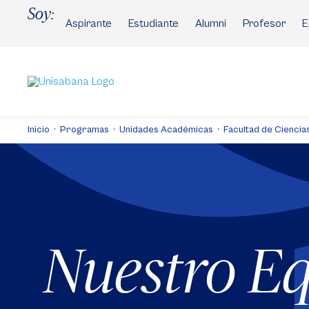
Pasar
Soy:
al
Aspirante
Estudiante
Alumni
Profesor
E
contenido
principal
Inicio
Programas
Unidades Académicas
Facultad de Cienci
Nuestro E