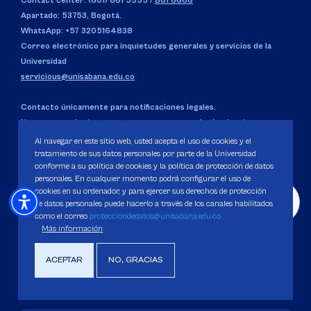
Contact center: (601) 861 5555
/
861 6666
Apartado: 53753, Bogotá.
WhatsApp: +57 3205164838
Correo electrónico para inquietudes generales y servicios de la
Universidad
servicious@unisabana.edu.co
Contacto únicamente para notificaciones legales.
No se responderán otros temas que no sean de tipo legal.
notificacioneslegales@unisabana.edu.co
Al navegar en este sitio web, usted acepta el uso de cookies y el
tratamiento de sus datos personales por parte de la Universidad
conforme a su política de cookies y la política de protección de datos
personales. En cualquier momento podrá configurar el uso de
cookies en su ordenador, y para ejercer sus derechos de protección
UBICACIÓN
de datos personales puede hacerlo a través de los canales habilitados
Campus del Puente del Común,
Km. 7, Autopista Norte de
como el correo
protecciondedatos@unisabana.edu.co
Bogotá.
Chía, Cundinamarca, Colombia.
Más información
Código SNIES 1711
ACEPTAR
NO, GRACIAS
Personería Jurídica:
Resolución 130 del 14 de enero de 1980
.
Ministerio de Educación Nacional.