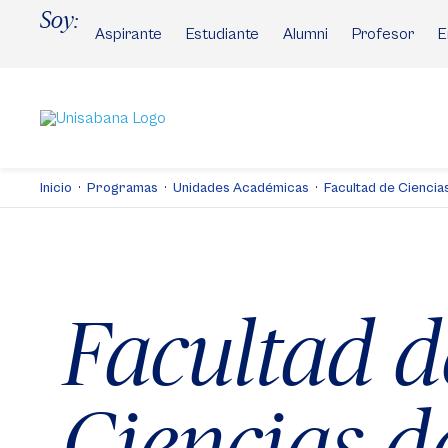
Pasar
Soy:
al
Aspirante
Estudiante
Alumni
Profesor
E
contenido
principal
Inicio
Programas
Unidades Académicas
Facultad de Ciencias
Facultad d
Ciencias d