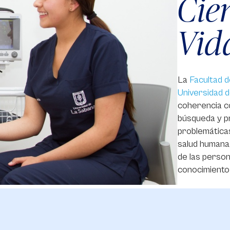
Cien
Vida
La
Facultad d
Universidad 
coherencia co
búsqueda y pr
problemáticas
salud humana,
de las person
conocimiento 