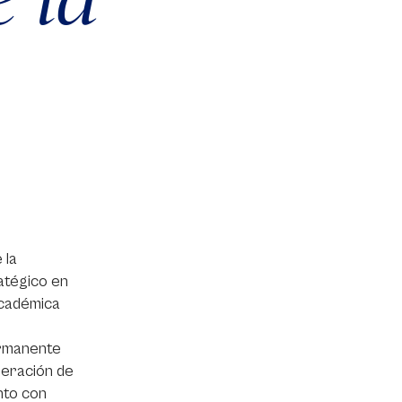
 la
atégico en
 académica
ermanente
neración de
nto con