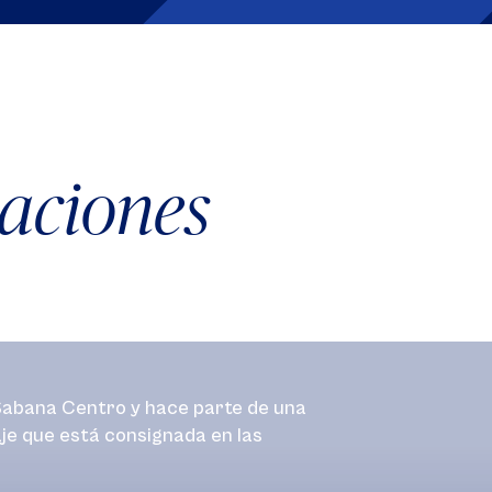
laciones
n Sabana Centro y hace parte de una
je que está consignada en las