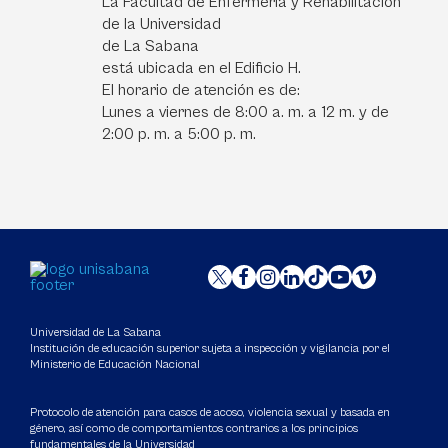
La Facultad de Enfermería y Rehabilitación
de la Universidad
de La Sabana
está ubicada en el Edificio H.
El horario de atención es de:
Lunes a viernes de 8:00 a. m. a 12 m. y de
2:00 p. m. a 5:00 p. m.
Universidad de La Sabana
Institución de educación superior sujeta a inspección y vigilancia por el
Ministerio de Educación Nacional
Protocolo de atención para casos de acoso, violencia sexual y basada en
género, así como de comportamientos contrarios a los principios
fundamentales de la Universidad