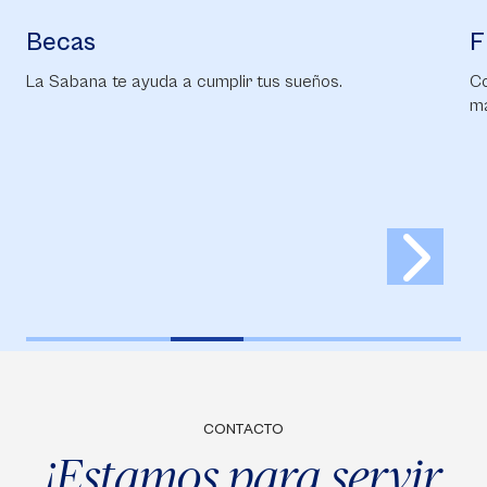
Becas
F
La Sabana te ayuda a cumplir tus sueños.
Co
ma
CONTACTO
¡Estamos para servir