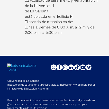
La Facultad de Enfermería y Rehabilitación
de la Universidad
de La Sabana
está ubicada en el Edificio H.
El horario de atención es de:
Lunes a viernes de 8:00 a. m. a 12 m. y de
2:00 p. m. a 5:00 p. m.
Universidad de La Sabana
Institución de educación superior sujeta a inspección y vigilancia por el
Ministerio de Educación Nacional
Protocolo de atención para casos de acoso, violencia sexual y basada en
género, así como de comportamientos contrarios a los principios
fundamentales de la Universidad