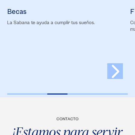
Becas
F
La Sabana te ayuda a cumplir tus sueños.
Co
ma
CONTACTO
¡Estamos para servir