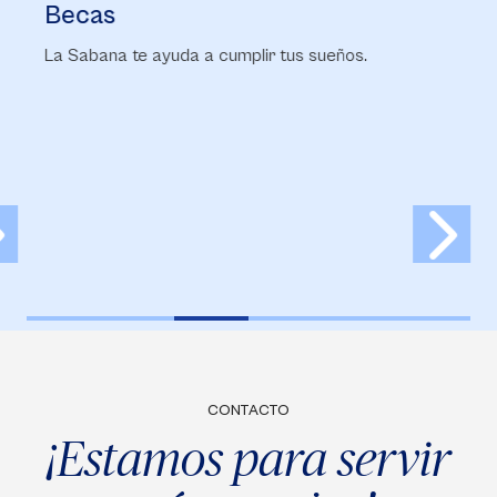
Becas
F
La Sabana te ayuda a cumplir tus sueños.
Co
ma
CONTACTO
¡Estamos para servir