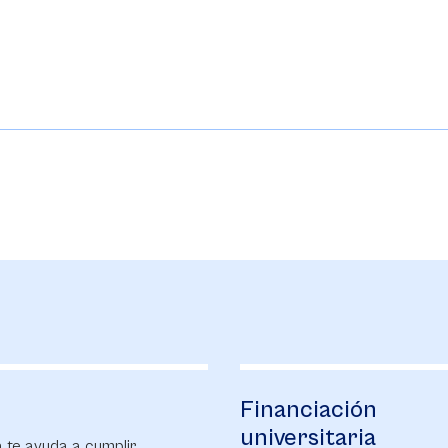
iación
Bienestar
sitaria
universitario