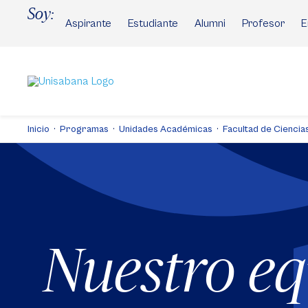
Pasar
Soy:
al
Aspirante
Estudiante
Alumni
Profesor
E
contenido
principal
Inicio
Programas
Unidades Académicas
Facultad de Ciencias
Nuestro e