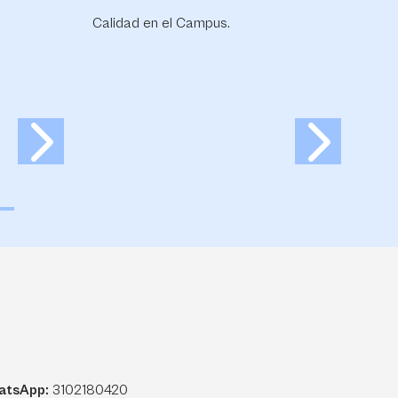
de m
proy
Sab
atsApp:
3102180420