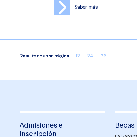
Saber más
Resultados por página
12
24
36
Becas
Financ
univer
La Sabana te ayuda a cumplir