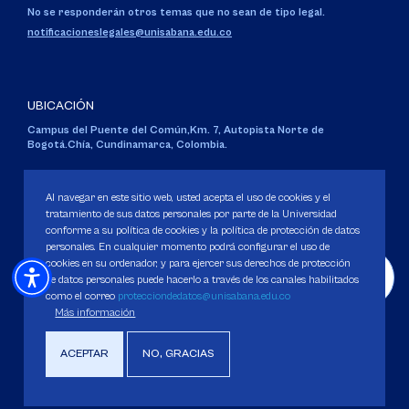
No se responderán otros temas que no sean de tipo legal.
notificacioneslegales@unisabana.edu.co
UBICACIÓN
Campus del Puente del Común,
Km. 7, Autopista Norte de
Bogotá.
Chía, Cundinamarca, Colombia.
Código SNIES 1711
Personería Jurídica:
Resolución 130 del 14 de enero de 1980
.
Al navegar en este sitio web, usted acepta el uso de cookies y el
Ministerio de Educación Nacional.
tratamiento de sus datos personales por parte de la Universidad
conforme a su política de cookies y la política de protección de datos
personales. En cualquier momento podrá configurar el uso de
cookies en su ordenador, y para ejercer sus derechos de protección
de datos personales puede hacerlo a través de los canales habilitados
como el correo
protecciondedatos@unisabana.edu.co
Política de Protección de datos
Más información
Política de Cookies
Derechos Pecuniarios
ACEPTAR
NO, GRACIAS
Copyright 2025 Universidad de La Sabana. Todos los derechos Reservados.