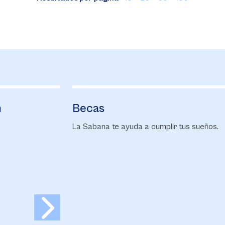
Becas
F
La Sabana te ayuda a cumplir tus sueños.
Co
ma