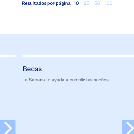
Resultados por página
10
25
50
100
Becas
F
La Sabana te ayuda a cumplir tus sueños.
Co
ma