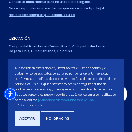
Contacto únicamente para notificaciones legales.
No se responderán otros temas que no sean de tipo legal.
notificacioneslegales@unisabana.edu.co
UBICACIÓN
Campus del Puente del Común,
Km. 7, Autopista Norte de
Bogotá.
Chía, Cundinamarca, Colombia.
Código SNIES 1711
Personería Jurídica:
Resolución 130 del 14 de enero de 1980
.
Al navegar en este sitio web, usted acepta el uso de cookies y el
Ministerio de Educación Nacional.
tratamiento de sus datos personales por parte de la Universidad
conforme a su política de cookies y la política de protección de datos
personales. En cualquier momento podrá configurar el uso de
cookies en su ordenador, y para ejercer sus derechos de protección
de datos personales puede hacerlo a través de los canales habilitados
como el correo
protecciondedatos@unisabana.edu.co
Política de Protección de datos
Más información
Política de Cookies
Derechos Pecuniarios
ACEPTAR
NO, GRACIAS
Copyright 2025 Universidad de La Sabana. Todos los derechos Reservados.