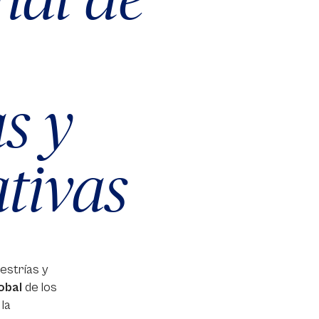
s y
tivas
estrías y
obal
de los
 la