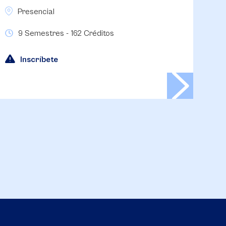
Virtual
P
8 Semestres - 153 Créditos
Inscríbete