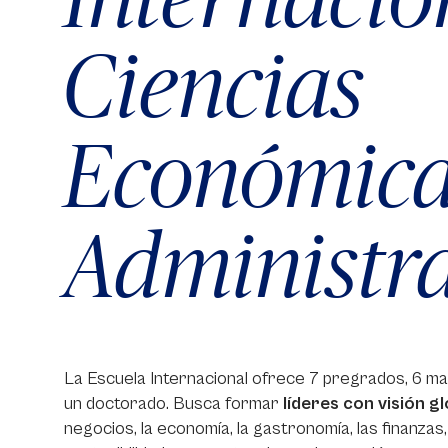
Ciencias
Económica
Administra
La Escuela Internacional ofrece 7 pregrados, 6 ma
un doctorado. Busca formar
líderes con visión gl
negocios, la economía, la gastronomía, las finanzas,