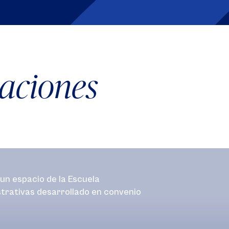
laciones
un espacio de la Escuela
strativas desarrollado en convenio