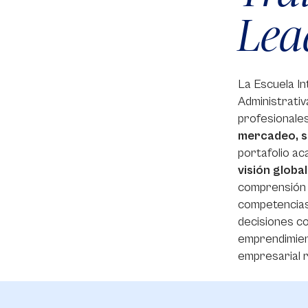
Lea
La Escuela In
Administrativ
profesionale
mercadeo, so
portafolio ac
visión globa
comprensión
competencias
decisiones co
emprendimien
empresarial 