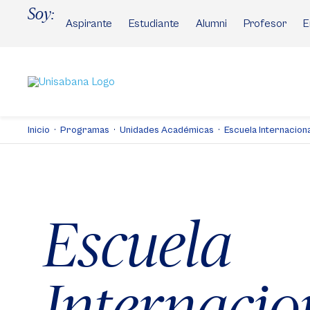
Pasar
Soy:
al
Aspirante
Estudiante
Alumni
Profesor
E
contenido
principal
Inicio
Programas
Unidades Académicas
Escuela Internaciona
Escuela
Internacio