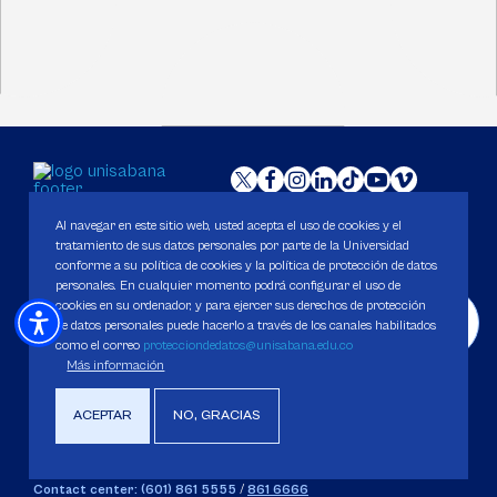
Al navegar en este sitio web, usted acepta el uso de cookies y el
Universidad de La Sabana
tratamiento de sus datos personales por parte de la Universidad
Institución de educación superior sujeta a inspección y vigilancia por el
conforme a su política de cookies y la política de protección de datos
Ministerio de Educación Nacional
personales. En cualquier momento podrá configurar el uso de
cookies en su ordenador, y para ejercer sus derechos de protección
de datos personales puede hacerlo a través de los canales habilitados
Protocolo de atención para casos de acoso, violencia sexual y basada en
como el correo
protecciondedatos@unisabana.edu.co
género, así como de comportamientos contrarios a los principios
fundamentales de la Universidad
Más información
ACEPTAR
NO, GRACIAS
Carácter Académico: Universidad
DATOS DE CONTACTO
Contact center: (601) 861 5555
/
861 6666