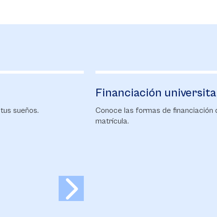
Financiación universitaria
B
Conoce las formas de financiación de la
Ca
matrícula.