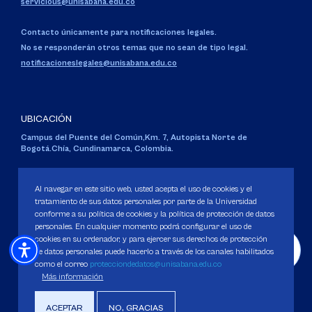
servicious@unisabana.edu.co
Contacto únicamente para notificaciones legales.
No se responderán otros temas que no sean de tipo legal.
notificacioneslegales@unisabana.edu.co
UBICACIÓN
Campus del Puente del Común,
Km. 7, Autopista Norte de
Bogotá.
Chía, Cundinamarca, Colombia.
Código SNIES 1711
Personería Jurídica:
Resolución 130 del 14 de enero de 1980
.
Al navegar en este sitio web, usted acepta el uso de cookies y el
Ministerio de Educación Nacional.
tratamiento de sus datos personales por parte de la Universidad
conforme a su política de cookies y la política de protección de datos
personales. En cualquier momento podrá configurar el uso de
cookies en su ordenador, y para ejercer sus derechos de protección
de datos personales puede hacerlo a través de los canales habilitados
como el correo
protecciondedatos@unisabana.edu.co
Política de Protección de datos
Más información
Política de Cookies
Derechos Pecuniarios
ACEPTAR
NO, GRACIAS