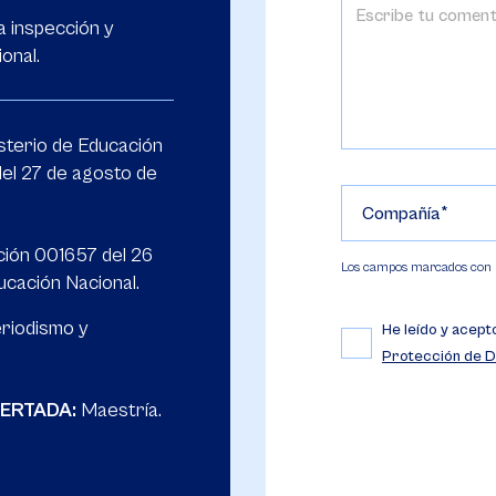
 inspección y
onal.
isterio de Educación
el 27 de agosto de
Compañía
ción 001657 del 26
Los campos marcados con (*
ucación Nacional.
riodismo y
He leído y acept
Protección de D
FERTADA:
Maestría.