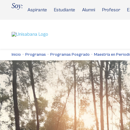
Pasar
Soy:
al
Aspirante
Estudiante
Alumni
Profesor
E
contenido
principal
Inicio
Programas
Programas Posgrado
Maestría en Periodi