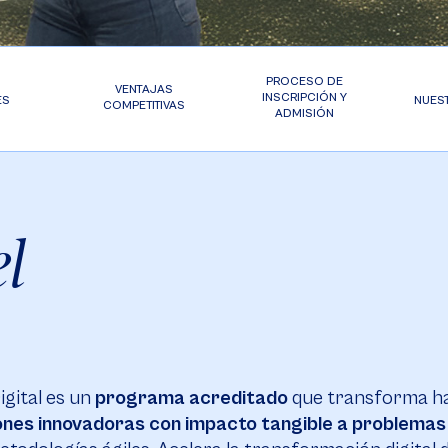
PROCESO DE
VENTAJAS
INSCRIPCIÓN Y
ES
NUES
COMPETITIVAS
ADMISIÓN
l
gital es un
programa acreditado
que transforma ha
ones innovadoras con impacto tangible a problemas