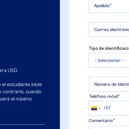
Apellido
Correo electróni
Tipo de identificac
para USD.
el estudiante inicie
Número de Identi
o contrario, cuando
Teléfono móvil
 será el máximo
Comentario