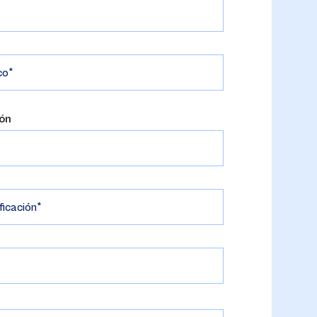
co
ión
ficación