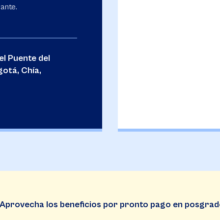
iante.
l Puente del
otá, Chía,
Aprovecha los beneficios por pronto pago en posgra