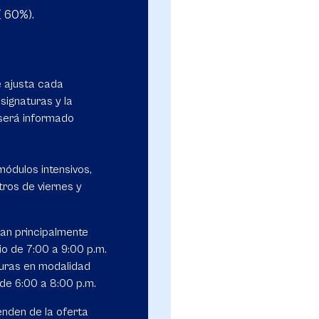
 ( 60%).
e ajusta cada
signaturas y la
 será informado
ódulos intensivos,
ros de viernes y
zan principalmente
io de 7:00 a 9:00 p.m.
turas en modalidad
 de 6:00 a 8:00 p.m.
enden de la oferta