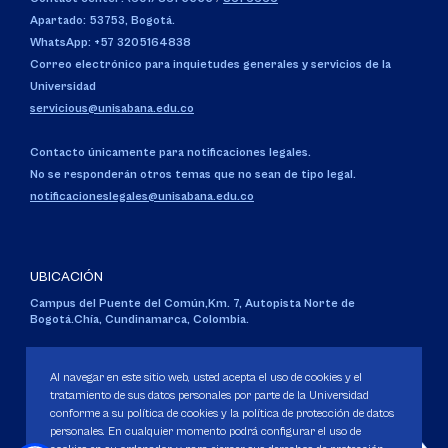
Apartado: 53753, Bogotá.
WhatsApp: +57 3205164838
Correo electrónico para inquietudes generales y servicios de la
Universidad
servicious@unisabana.edu.co
Contacto únicamente para notificaciones legales.
No se responderán otros temas que no sean de tipo legal.
notificacioneslegales@unisabana.edu.co
UBICACIÓN
Campus del Puente del Común,
Km. 7, Autopista Norte de
Bogotá.
Chía, Cundinamarca, Colombia.
Código SNIES 1711
Personería Jurídica:
Resolución 130 del 14 de enero de 1980
.
Al navegar en este sitio web, usted acepta el uso de cookies y el
Ministerio de Educación Nacional.
tratamiento de sus datos personales por parte de la Universidad
conforme a su política de cookies y la política de protección de datos
personales. En cualquier momento podrá configurar el uso de