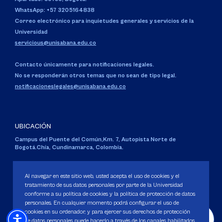
WhatsApp: +57 3205164838
Correo electrónico para inquietudes generales y servicios de la
Universidad
servicious@unisabana.edu.co
Contacto únicamente para notificaciones legales.
No se responderán otros temas que no sean de tipo legal.
notificacioneslegales@unisabana.edu.co
UBICACIÓN
Campus del Puente del Común,
Km. 7, Autopista Norte de
Bogotá.
Chía, Cundinamarca, Colombia.
Código SNIES 1711
Personería Jurídica:
Resolución 130 del 14 de enero de 1980
.
Al navegar en este sitio web, usted acepta el uso de cookies y el
Ministerio de Educación Nacional.
tratamiento de sus datos personales por parte de la Universidad
conforme a su política de cookies y la política de protección de datos
personales. En cualquier momento podrá configurar el uso de
cookies en su ordenador, y para ejercer sus derechos de protección
de datos personales puede hacerlo a través de los canales habilitados