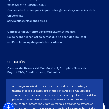
WhatsApp: +57 3205164838
Correo electrónico para inquietudes generales y servicios de la
Universidad
servicious@unisabana.edu.co
Contacto únicamente para notificaciones legales.
No se responderán otros temas que no sean de tipo legal.
notificacioneslegales@unisabana.edu.co
UBICACIÓN
Campus del Puente del Común,
Km. 7, Autopista Norte de
Bogotá.
Chía, Cundinamarca, Colombia.
Código SNIES 1711
Personería Jurídica:
Resolución 130 del 14 de enero de 1980
.
Al navegar en este sitio web, usted acepta el uso de cookies y el
Ministerio de Educación Nacional.
tratamiento de sus datos personales por parte de la Universidad
conforme a su política de cookies y la política de protección de datos
personales. En cualquier momento podrá configurar el uso de
cookies en su ordenador, y para ejercer sus derechos de protección
de datos personales puede hacerlo a través de los canales habilitados