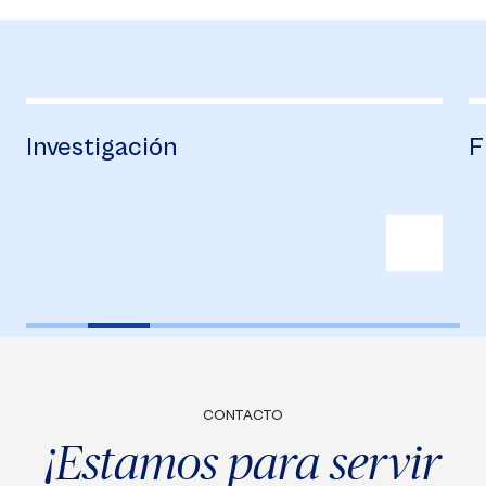
igación
Financiac
CONTACTO
¡Estamos para servir