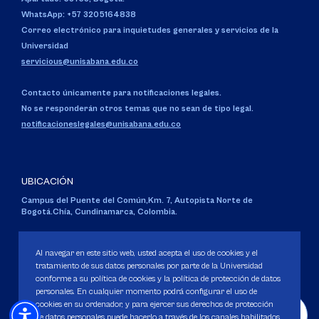
WhatsApp: +57 3205164838
Correo electrónico para inquietudes generales y servicios de la
Universidad
servicious@unisabana.edu.co
Contacto únicamente para notificaciones legales.
No se responderán otros temas que no sean de tipo legal.
notificacioneslegales@unisabana.edu.co
UBICACIÓN
Campus del Puente del Común,
Km. 7, Autopista Norte de
Bogotá.
Chía, Cundinamarca, Colombia.
Código SNIES 1711
Personería Jurídica:
Resolución 130 del 14 de enero de 1980
.
Al navegar en este sitio web, usted acepta el uso de cookies y el
Ministerio de Educación Nacional.
tratamiento de sus datos personales por parte de la Universidad
conforme a su política de cookies y la política de protección de datos
personales. En cualquier momento podrá configurar el uso de
cookies en su ordenador, y para ejercer sus derechos de protección
de datos personales puede hacerlo a través de los canales habilitados