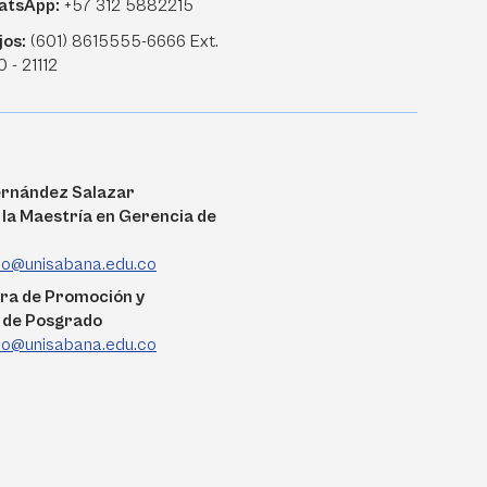
atsApp:
+57 312 5882215
jos:
(601) 8615555-6666 Ext.
0 - 21112
ernández Salazar
 la Maestría en Gerencia de
do@unisabana.edu.co
ra de Promoción y
 de Posgrado
do@unisabana.edu.co