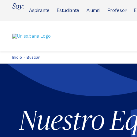
Pasar
Soy:
al
Aspirante
Estudiante
Alumni
Profesor
E
contenido
principal
Inicio
Buscar
Nuestro E