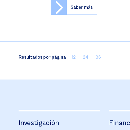
Saber más
Resultados por página
12
24
36
estigación
Financiación