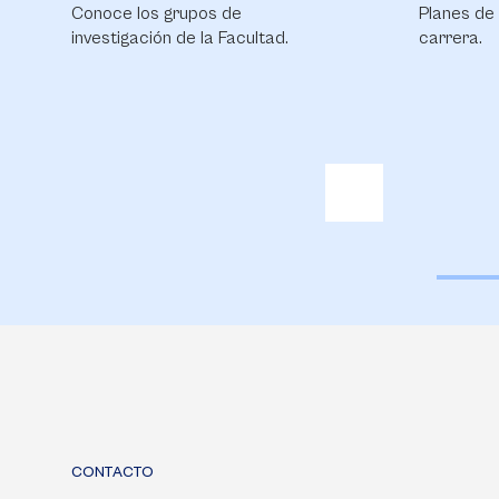
ce los grupos de
Planes de financiación p
tigación de la Facultad.
carrera.
CONTACTO