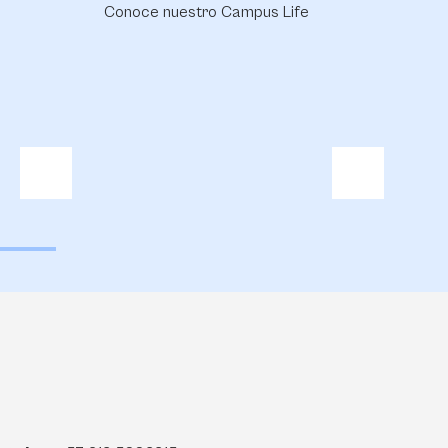
Conoce nuestro Campus Life
Conoce nuestra Bi