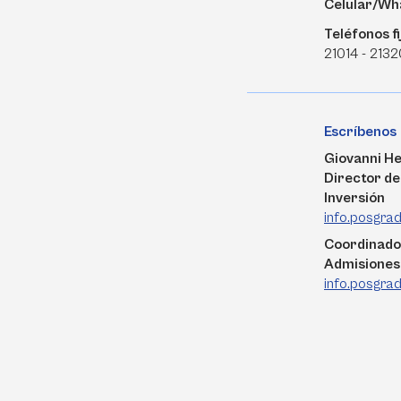
Celular/Wh
Teléfonos fi
21014 - 2132
Escríbenos
Giovanni H
Director de
Inversión
info.posgra
Coordinado
Admisiones
info.posgra