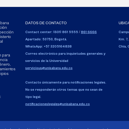
Sabana
DATOS DE CONTACTO
UBIC
ción
spección
Contact center: (601) 861 5555
/
861 6666
Campu
isterio
Apartado: 53753, Bogotá.
Km. 7,
al
WhatsApp: +57 3205164838
Chía,
Correo electrónico para inquietudes generales y
n para
encia
servicios de la Universidad
énero,
servicious@unisabana.edu.co
tamientos
cipios
Contacto únicamente para notificaciones legales.
No se responderán otros temas que no sean de
:
tipo legal.
notificacioneslegales@unisabana.edu.co